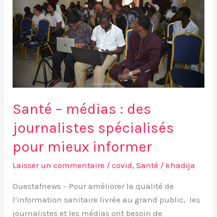
des
journalistes
spécialisés
pour
mieux
informer
Santé – médias : des
journalistes spécialisés
pour mieux informer
Laisser un commentaire
/
covid
,
Santé
/
khadija
Ouestafnews – Pour améliorer la qualité de
l’information sanitaire livrée au grand public, les
journalistes et les médias ont besoin de