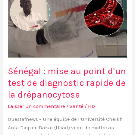
d’un
test
de
diagnostic
rapide
de
la
drépanocytose
Sénégal : mise au point d’un
test de diagnostic rapide de
la drépanocytose
Laisser un commentaire
/
Santé
/
HD
Ouestafnews – Une équipe de l’Université Cheikh
Anta Diop de Dakar (Ucad) vient de mettre au