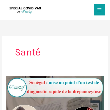
Aller
au
contenu
Santé
Sénégal
:
mise
au
point